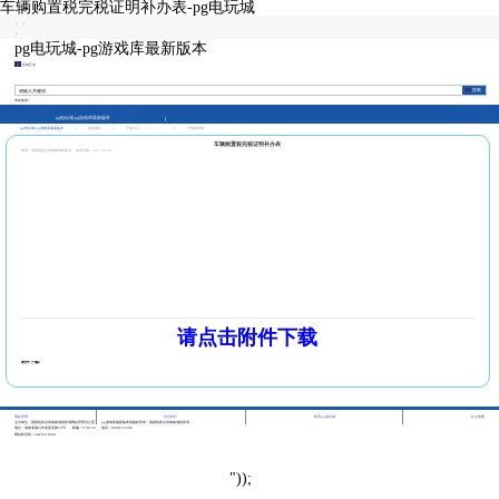
车辆购置税完税证明补办表-pg电玩城
|
|
|
pg电玩城-pg游戏库最新版本
征纳互动
本站热词：
pg电玩城-pg游戏库最新版本
pg电玩城-pg游戏库最新版本
>
纳税服务
>
下载中心
>
>
车辆购置税
车辆购置税完税证明补办表
来源：国家税务总局海南省税务局
发布日期：2017-03-01
请点击附件下载
附件下载:
|
|
|
网站管理
访问统计
联系pg电玩城
站点地图
主办单位：国家税务总局海南省税务局网站管理办公室
pg游戏库最新版本的版权所有：国家税务总局海南省税务局
地址：海南省海口市龙昆北路10号
邮编：570125
电话：0898-12366
网站标识码：bm29210001
"));