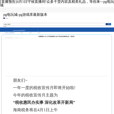
[直播预告]4月1日守候直播间!众多干货内容及精美礼品，等你来~-pg电玩
城
|
|
|
pg电玩城-pg游戏库最新版本
征纳互动
本站热词：
pg电玩城-pg游戏库最新版本
pg电玩城-pg游戏库最新版本
>
互动交流
>
在线访谈
>
访谈预告
[直播预告]4月1日守候直播间!众多干货内容及精美礼品，等你来~
来源：海南税务微信公众号
发布日期：2021-03-30
朋友们~
一年一度的税收宣传月即将开始啦!
今年的税收宣传月主题为
“税收惠民办实事 深化改革开新局”
海南税务将在4月1日上午