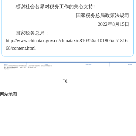
感谢社会各界对税务工作的关心支持!
国家税务总局政策法规司
2022年8月15日
国家税务总局：
http://www.chinatax.gov.cn/chinatax/n810356/c101805/c51816
68/content.html
|
|
|
网站管理
访问统计
联系pg电玩城
站点地图
主办单位：国家税务总局海南省税务局网站管理办公室
pg游戏库最新版本的版权所有：国家税务总局海南省税务局
地址：海南省海口市龙昆北路10号
邮编：570125
电话：0898-12366
网站标识码：bm29210001
"));
网站地图