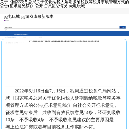
关于《国家税务总局关于优化纳税人延期缴纳税款等税务事项管理方式的
公告(征求意见稿)》公开征求意见情况-pg电玩城
|
|
|
pg电玩城-pg游戏库最新版本
征纳互动
本站热词：
pg电玩城-pg游戏库最新版本
pg电玩城-pg游戏库最新版本
>
互动交流
>
>
征集结果
关于《国家税务总局关于优化纳税人延期缴纳税款等税务事项管理方式的公告(征求意见稿)》公开征求意见情况
来源：国家税务总局
发布日期：2022-08-15
2022年6月16日至7月16日，我局通过税务总局网站，
就《国家税务总局关于优化纳税人延期缴纳税款等税务事
项管理方式的公告(征求意见稿)》向社会公开征求意见。
征求意见结束后，共收到有效反馈意见14条，经研究吸收
10条，不予吸收4条，不予吸收意见建议的主要原因是，
与上位法冲突或者与目前税务工作实际不符。