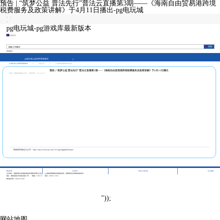
预告 | “筑梦公益 普法先行”普法云直播第3期——《海南自由贸易港跨境
税费服务及政策讲解》于4月11日播出-pg电玩城
|
|
|
pg电玩城-pg游戏库最新版本
征纳互动
本站热词：
pg电玩城-pg游戏库最新版本
pg电玩城-pg游戏库最新版本
>
信息公开
>
pg游戏库最新版本的公告
预告 | “筑梦公益 普法先行”普法云直播第3期——《海南自由贸易港跨境税费服务及政策讲解》于4月11日播出
来源：海南税务微信公众号
发布日期：2024-04-10
海南税务微信公众号：https://mp.weixin.qq.com/s/5z-agry4ggijfqlekntquw
|
|
|
网站管理
访问统计
联系pg电玩城
站点地图
主办单位：国家税务总局海南省税务局网站管理办公室
pg游戏库最新版本的版权所有：国家税务总局海南省税务局
地址：海南省海口市龙昆北路10号
邮编：570125
电话：0898-12366
网站标识码：bm29210001
"));
网站地图