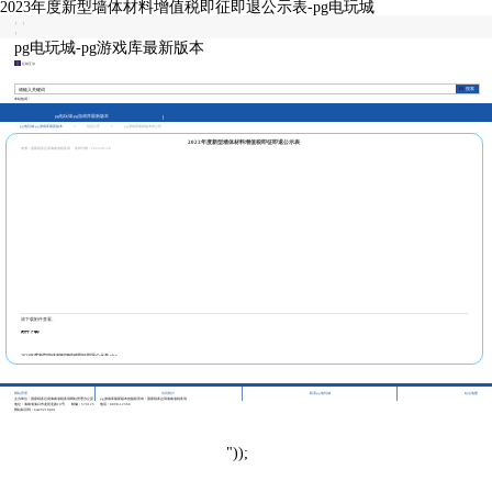
2023年度新型墙体材料增值税即征即退公示表-pg电玩城
|
|
|
pg电玩城-pg游戏库最新版本
征纳互动
本站热词：
pg电玩城-pg游戏库最新版本
pg电玩城-pg游戏库最新版本
>
信息公开
>
pg游戏库最新版本的公告
2023年度新型墙体材料增值税即征即退公示表
来源：国家税务总局海南省税务局
发布日期：2024-02-28
请下载附件查看。
附件下载:
2023年度新型墙体材料增值税即征即退公示表.xlsx
|
|
|
网站管理
访问统计
联系pg电玩城
站点地图
主办单位：国家税务总局海南省税务局网站管理办公室
pg游戏库最新版本的版权所有：国家税务总局海南省税务局
地址：海南省海口市龙昆北路10号
邮编：570125
电话：0898-12366
网站标识码：bm29210001
"));