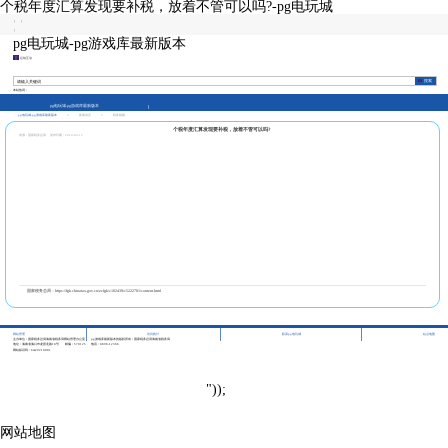
个税年度汇算发现要补税，放着不管可以吗?-pg电玩城
|
|
|
pg电玩城-pg游戏库最新版本
征纳互动
本站热词：
pg电玩城-pg游戏库最新版本
pg电玩城-pg游戏库最新版本
>
新闻动态
>
税务视频
个税年度汇算发现要补税，放着不管可以吗?
来源：国家税务总局
发布日期：2024-04-15
国家税务总局：https://fgk.chinatax.gov.cn/zcfgk/c102439/c5222781/content.html
|
|
|
网站管理
访问统计
联系pg电玩城
站点地图
主办单位：国家税务总局海南省税务局网站管理办公室
pg游戏库最新版本的版权所有：国家税务总局海南省税务局
地址：海南省海口市龙昆北路10号
邮编：570125
电话：0898-12366
网站标识码：bm29210001
"));
网站地图