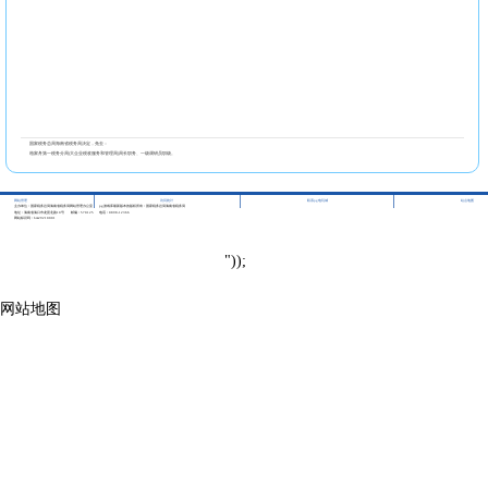
国家税务总局海南省税务局决定，免去：
柏家舟第一税务分局(大企业税收服务和管理局)局长职务、一级调研员职级。
|
|
|
网站管理
访问统计
联系pg电玩城
站点地图
主办单位：国家税务总局海南省税务局网站管理办公室
pg游戏库最新版本的版权所有：国家税务总局海南省税务局
地址：海南省海口市龙昆北路10号
邮编：570125
电话：0898-12366
网站标识码：bm29210001
"));
网站地图