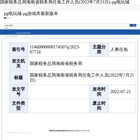
国家税务总局海南省税务局任免工作人员(2022年7月21日)-pg电玩城
|
|
|
pg电玩城-pg游戏库最新版本
征纳互动
本站热词：
pg电玩城-pg游戏库最新版本
pg电玩城-pg游戏库最新版本
>
信息公开
>
人事任免
11460000008174507q/2023-
主题分
索引号
人事任免
07724
类
发文机
国家税务总局海南省税务局
关
国家税务总局海南省税务局任免工作人员(2022年7月21
标题
日)
发文字
发布时
2022-07-21
号
间
文件类
废止时
型
间
国家税务总局海南省税务局任免工作人员(2022年7月21日)
来源：国家税务总局海南省税务局
发布日期：2022-07-21