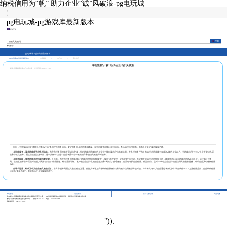
纳税信用为“帆” 助力企业“诚”风破浪-pg电玩城
|
|
|
pg电玩城-pg游戏库最新版本
征纳互动
本站热词：
pg电玩城-pg游戏库最新版本
pg电玩城-pg游戏库最新版本
>
市县频道
>
东方市
>
工作动态
纳税信用为“帆” 助力企业“诚”风破浪
来源：国家税务总局东方市税务局
发布日期：2023-12-26
近日，为落实
2023年“便民办税春风行动”各项便民服务措施，更好服务社会信用体系建设。东方市税务局推出系列措施，盘活纳税信用能力，助力企业走好诚信发展之路。
全过程服务，诚信纳税获更优办税体验。
东方市税务局积极开展诚信宣传，针对纳税信用良好的企业大力推行诚信守信激励机制，
在办税服务厅内公布纳税信用连续三年获评
a级的企业28户
。为纳税信用
“三连a”企业开辟绿色通
道和个性化服务，通过搭建税企直联群，进一步便利“三连a”企业享受一对一政策辅导和便捷高效的即时服务。
全程式跟踪，推送纳税信用指标预警提醒。
今年来，东方市税务局创新推出
“纳税信用指标提醒服务”，按照“动态管理、定向提醒”的模式，不定期开展纳税信用数据分析，精准筛选出存在纳税信用风险的企业，通过电子税务
局、征纳互动平台等渠道对纳税人展开“点对点”精准推送。针对需要补评、复评的企业进行实施动态监控和“网格化”管理服务，全流程守护企业信用。截至目前，已对113户次企业进行纳税信用风险预警提醒，帮助企业及时化解信用
风险。
全环节运用，银税互动为企业输入资金活水。
东方市税务局通过大数据信息互通、数据共享等方式将纳税信用评价结果与
银行信用资源
并轨对接，今年来共有
95户企业通过“银税互动”平台获得4835.1万元信用贷款，企业纳税信用
转化为“真金白银”，有效激活了企业发展新动力。
|
|
|
网站管理
访问统计
联系pg电玩城
站点地图
主办单位：国家税务总局海南省税务局网站管理办公室
pg游戏库最新版本的版权所有：国家税务总局海南省税务局
地址：海南省海口市龙昆北路10号
邮编：570125
电话：0898-12366
网站标识码：bm29210001
"));