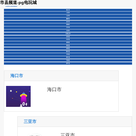
市县频道-pg电玩城
pg电玩城-pg游戏库最新版本
>
海口市
三亚市
三沙市
儋州市
东方市
琼海市
万宁市
文昌市
五指山市
定安县
白沙县
临高县
澄迈县
保亭县
陵水县
乐东县
昌江县
屯昌县
琼中县
海口市
海口市
三亚市
三亚市