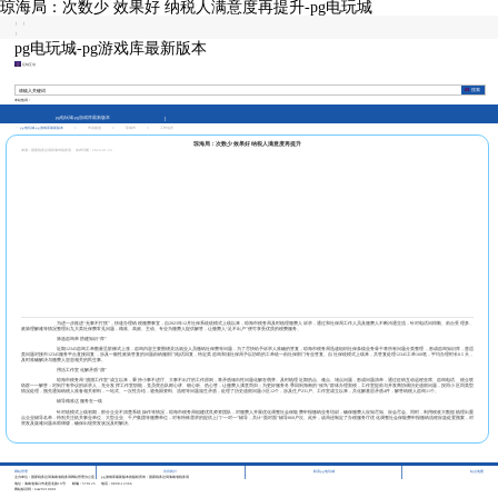
琼海局：次数少 效果好 纳税人满意度再提升-pg电玩城
|
|
|
pg电玩城-pg游戏库最新版本
征纳互动
本站热词：
pg电玩城-pg游戏库最新版本
pg电玩城-pg游戏库最新版本
>
市县频道
>
琼海市
>
工作动态
琼海局：次数少 效果好 纳税人满意度再提升
来源：国家税务总局琼海市税务局
发布日期：2024-01-24
为进一步推进
“无事不打扰”，快速办理纳税缴费事宜，自2023年12月社保系统统模式上线以来，琼海市税务局及时梳理缴费人诉求，通过和社保局工作人员及缴费人不断沟通交流，针对电话问得勤、前台受理多、
政策理解难等情况整理出九大类社保费常见问题，精准、高效、主动、专业为缴费人提供解答，让缴费人“足不出户”便可享受优质的税费服务。
筛选咨询单
搭建知识
“库”
近期
12345咨询工单数量呈阶梯式上涨，咨询内容主要围绕灵活就业人员缴纳社保费等问题，为了尽快给予诉求人准确的答复，琼海市税务局迅速组织社保条线业务骨干将所有问题分类整理，形成咨询知识库，普适
类问题对接市12345服务平台直接回复，涉及一般性政策答复的问题由纳服部门电话回复，特定类咨询和须社保局予以协助的工单统一由社保部门专业答复。
自社保统模式上线来，共答复处理
12345工单160笔，平均办理时长0.5天，
及时准确解决与缴费人息息相关的民生事。
用活工作室
化解矛盾
“溜”
琼海市税务局
“溜溜工作室”成立以来，秉持小事不进厅、大事不出厅的工作原则，将矛盾倾向性问题化解在
萌芽
。及时梳理近期热点、难点、堵点问题，形成问题清单，通过征纳互动远程坐席、咨询电话、税企联
络群一一解答；对到厅有争议的诉求人，充分发挥工作室职能，党员突击队耐心讲、细心听、热心答，让缴费人满意而归；
为更好服务冬季回到海南的
“候鸟”群体办理契税，工作室提前与开发商协调历史遗留问题，按同小区同类型
情况处理，预先通知纳税人准备相关材料，一站式、一次性办结，避免因资料、流程等问题滋生矛盾，处理了历史遗留问题小区12个，涉及住户231户。工作室成立以来，共化解基层矛盾4件，解答纳税人咨询11个。
辅导精准达
服务在一线
针对统模式上线初期，部分企业不清楚系统操作等情况，琼海市税务局组建优良师资团队，
对缴费人开展优化调整社会保险费申报缴纳业务培训，确保缴费人应知尽知、应会尽会。
同时，利用税收大数据
梳理
出
重
点企业辅导名单，特别关注机关事业单位、大型企业、千户集团等缴费单位，对有特殊需求的提供上门
“一对一”辅导
，共计
“面对面”辅导
860户次。
此外
，
该局还
制定了办税服务厅优化调整社会保险费申报缴纳流程应急处置预案，
对
突发及疑难问题
未雨绸缪，确保出现突发状况及时解决。
|
|
|
网站管理
访问统计
联系pg电玩城
站点地图
主办单位：国家税务总局海南省税务局网站管理办公室
pg游戏库最新版本的版权所有：国家税务总局海南省税务局
地址：海南省海口市龙昆北路10号
邮编：570125
电话：0898-12366
网站标识码：bm29210001