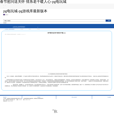
春节慰问送关怀 情系老干暖人心-pg电玩城
|
|
|
pg电玩城-pg游戏库最新版本
征纳互动
本站热词：
pg电玩城-pg游戏库最新版本
pg电玩城-pg游戏库最新版本
>
市县频道
>
琼海市
>
工作动态
春节慰问送关怀 情系老干暖人心
来源：国家税务总局琼海市税务局
发布日期：2024-02-27
--2024年国家税务总局琼海市税务局春节慰问
又是一年新春到，最是岁寒情暖时。为弘扬关心爱护老干部的光荣传统，营造尊老敬老的良好社会风尚，新春佳节来临之际，国家税务总局琼海市税务局组织春节走访慰问退休老干部活动，为他们送上组织的关怀和新春的祝
福。
琼海局党委班子成员和各单位负责人分组带队前往老干部家里，为老干部们送上大米、花生油等慰问品，了解他们的身体健康状况、思想动态、是否存在困难等情况，向他们通报市局一年来的重点工作情况、听取意见建议，感
谢他们一直以来对税收工作的关心和支持。老干部们对组织的走访慰问深表感谢，对琼海局一年来取得的成绩和发展感到欣慰和振奋，他们表示将继续坚持“离岗不离党、退休不褪色”，一如既往关心支持税收事业发展，积极发挥余
热，服务助力社会发展，也祝愿新的一年琼海税务各项工作继续稳步发展，为海南自贸港建设、为税收现代化服务中国式现代化积极贡献力量。
慰问送关怀，祝福暖人心。此次春节慰问活动，共走访慰问退休干部
206
人，向老干部传递了组织的关怀，提升了老干部的归属感、获得感和幸福感。新的一年，琼海局将深入学习贯彻习近平总书记关于老干部工作
的重要论述，用心用情把老干部各项工作推进好，进一步提升工作质量和效率，促进各项工作实现新突破，再创新篇章。
|
|
|
网站管理
访问统计
联系pg电玩城
站点地图
主办单位：国家税务总局海南省税务局网站管理办公室
pg游戏库最新版本的版权所有：国家税务总局海南省税务局
地址：海南省海口市龙昆北路10号
邮编：570125
电话：0898-12366
网站标识码：bm29210001
"));