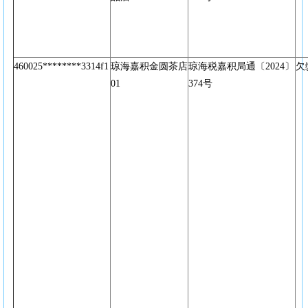
460025********3314f1
琼海嘉积金圆茶店
琼海税嘉积局通〔2024〕
欠
01
374号