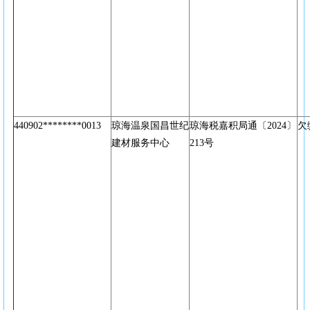
440902********0013
琼海温泉国昌世纪
琼海税嘉积局通〔2024〕
欠
建材服务中心
213号