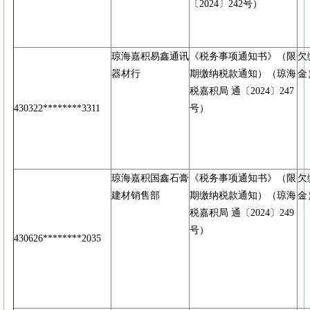
〔2024〕242号）
琼海嘉积易鑫通讯
《税务事项通知书》（限
欠
器材行
期缴纳税款通知）（琼海
金
税嘉积局 通〔2024〕247
430322********3311
号）
琼海嘉积国鑫石膏
《税务事项通知书》（限
欠
建材销售部
期缴纳税款通知）（琼海
金
税嘉积局 通〔2024〕249
号）
430626********2035