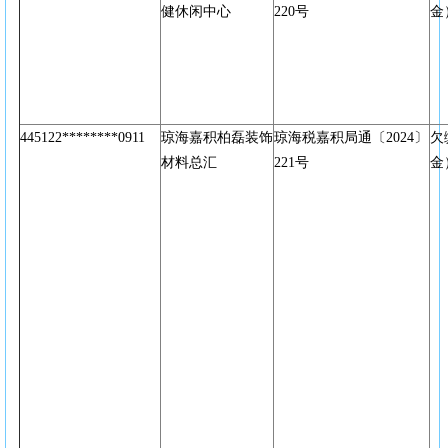
健休闲中心
220号
金
445122********0911
琼海嘉积柏磊装饰
琼海税嘉积局通〔2024〕
欠
材料总汇
221号
金