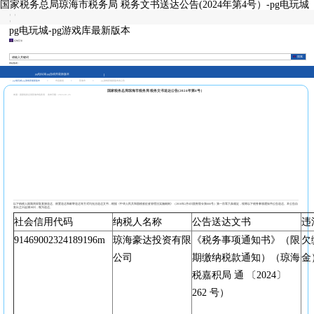
国家税务总局琼海市税务局 税务文书送达公告(2024年第4号）-pg电玩城
|
|
|
pg电玩城-pg游戏库最新版本
征纳互动
本站热词：
pg电玩城-pg游戏库最新版本
pg电玩城-pg游戏库最新版本
>
市县频道
>
琼海市
>
pg游戏库最新版本的公告
国家税务总局琼海市税务局 税务文书送达公告(2024年第4号）
来源：国家税务总局琼海市税务局
发布日期：2024-01-26
以下纳税人因我局采取直接送达、留置送达和邮寄送达等方式均无法送达文书，根据《中华人民共和国税收征收管理法实施细则》（2016年2月6日国务院令第666号）第一百零六条规定，现将以下税务事项通知书公告送达。本公告自
发出之日起满30日，视为送达。
社会信用代码
纳税人名称
公告送达文书
违
91469002324189196m
琼海豪达投资有限
《税务事项通知书》（限
欠
公司
期缴纳税款通知）（琼海
金
税嘉积局 通 〔2024〕
262 号）