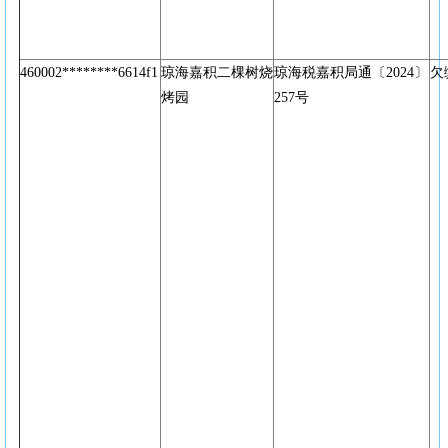
460002********6614f1
琼海嘉积二棵树烧
琼海税嘉积局通〔2024〕
欠
烤园
257号