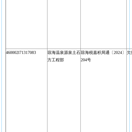
460002l71317083
琼海温泉源泉土石
琼海税嘉积局通〔2024〕
欠
方工程部
204号