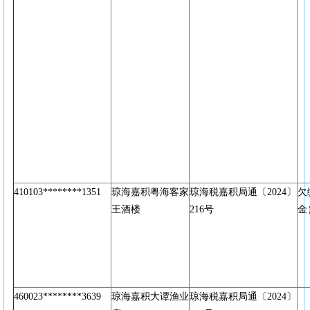
410103********1351
琼海嘉积粤海客家
琼海税嘉积局通〔2024〕
欠
王酒楼
216号
金
460023********3639
琼海嘉积大谭渔业
琼海税嘉积局通〔2024〕