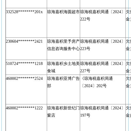
332528********201x
琼海嘉积海圆超市
琼海税嘉积局通〔2024〕
欠
222号
金
230604********2421
琼海嘉积里予房产
琼海税嘉积局通〔2024〕
欠
信息咨询服务中心
223号
金
510724********1218
琼海嘉积乡土地美
琼海税嘉积局通〔2024〕
欠
食城
227号
金
460002********2524
琼海嘉积亚博广告
《琼海税嘉积局通
欠
部
〔2024〕202号
金
460002********1222
琼海嘉积新世纪门
琼海税嘉积局通〔2024〕
欠
窗店
197号
金