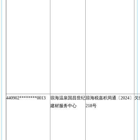
440902********0013
琼海温泉国昌世纪
琼海税嘉积局通〔2024〕
欠
建材服务中心
218号