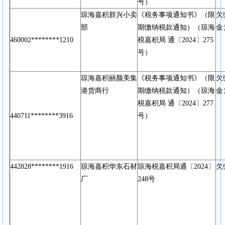
号）
琼海嘉积群兴小卖
《税务事项通知书》（限
欠
部
期缴纳税款通知）（琼海
金
460002********1210
税嘉积局 通〔2024〕275
号）
琼海嘉积丽颜美集
《税务事项通知书》（限
欠
港货商行
期缴纳税款通知）（琼海
金
税嘉积局 通〔2024〕277
440711********3916
号）
442828********1916
琼海嘉积华东石材
琼海税嘉积局通〔2024〕
欠
厂
248号