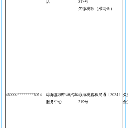
店
217号
欠缴税款（滞纳金）
460002********6014
琼海嘉积申华汽车
琼海税嘉积局通〔2024〕
欠
服务中心
219号
金