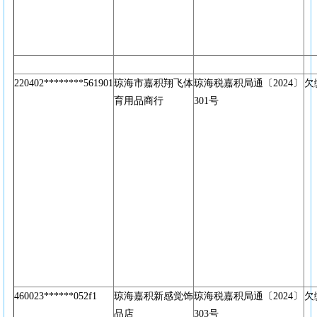
220402********561901
琼海市嘉积翔飞体
琼海税嘉积局通〔2024〕
欠
育用品商行
301号
460023******052f1
琼海嘉积新感觉饰
琼海税嘉积局通〔2024〕
欠
品店
303号