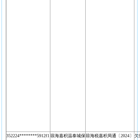
352224********5912f1
琼海嘉积温泰城保
琼海税嘉积局通〔2024〕
欠