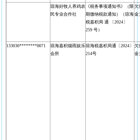
琼海好牧人养鸡农
《税务事项通知书》（限
欠
民专业合作社
期缴纳税款通知）（琼海
金
税嘉积局 通 〔2024〕
259 号）
133030********0071
琼海嘉积烟雨娱乐
琼海税嘉积局通〔2024〕
欠
会所
214号
金