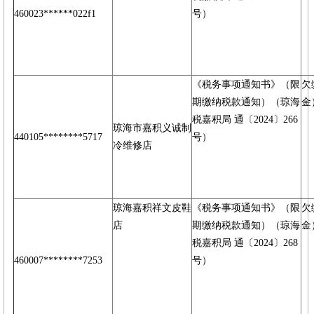
460023******022f1
号）
《税务事项通知书》（限
欠
期缴纳税款通知）（琼海
金
税嘉积局 通〔2024〕266
琼海市嘉积义诚制
440105********5717
号）
冷维修店
琼海嘉积祥文皮鞋
《税务事项通知书》（限
欠
店
期缴纳税款通知）（琼海
金
税嘉积局 通〔2024〕268
460007********7253
号）