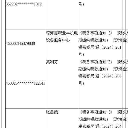
362202********1012
号）
琼海嘉积业丰机电
《税务事项通知书》（限
欠
设备服务中心
期缴纳税款通知）（琼海
金
460002l45379838
税嘉积局 通〔2024〕261
号）
莫利芬
《税务事项通知书》（限
欠
期缴纳税款通知）（琼海
金
税嘉积局 通〔2024〕263
460025********1225f1
号）
张昌娥
《税务事项通知书》（限
欠
期缴纳税款通知）（琼海
金
税嘉积局 通〔2024〕264