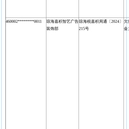
460002********0011
琼海嘉积智艺广告
琼海税嘉积局通〔2024〕
欠
装饰部
215号
金