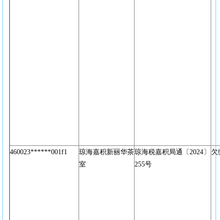
460023******001f1
琼海嘉积新丽华茶
琼海税嘉积局通〔2024〕
欠
室
255号