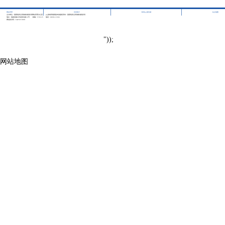
|
|
|
网站管理
访问统计
联系pg电玩城
站点地图
主办单位：国家税务总局海南省税务局网站管理办公室
pg游戏库最新版本的版权所有：国家税务总局海南省税务局
地址：海南省海口市龙昆北路10号
邮编：570125
电话：0898-12366
网站标识码：bm29210001
"));
网站地图