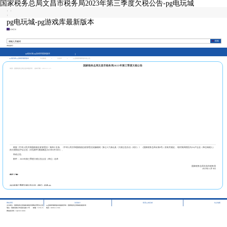
国家税务总局文昌市税务局2023年第三季度欠税公告-pg电玩城
|
|
|
pg电玩城-pg游戏库最新版本
征纳互动
本站热词：
pg电玩城-pg游戏库最新版本
pg电玩城-pg游戏库最新版本
>
市县频道
>
文昌市
>
pg游戏库最新版本的公告
国家税务总局文昌市税务局2023年第三季度欠税公告
来源：国家税务总局文昌市税务局
发布日期：2023-11-15
根据《中华人民共和国税收征收管理法》第四十五条、《中华人民共和国税收征收管理法实施细则》第七十六条以及《欠税公告办法（试行）》 （国家税务总局令第9号）的有关规定， 现对我局辖区内224户企业（单位纳税人）
的欠税情况予以公告（详见附件,数据截至2023年9月30日）。
特此公告。
附件： 2023年第三季度欠税公告企业（单位）名单
国家税务总局文昌市税务局
2023年11月 9日
附件下载:
2023年第三季度欠税公告企业（单位）名单.xls
|
|
|
网站管理
访问统计
联系pg电玩城
站点地图
主办单位：国家税务总局海南省税务局网站管理办公室
pg游戏库最新版本的版权所有：国家税务总局海南省税务局
地址：海南省海口市龙昆北路10号
邮编：570125
电话：0898-12366
网站标识码：bm29210001