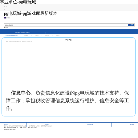
事业单位-pg电玩城
|
|
|
pg电玩城-pg游戏库最新版本
征纳互动
本站热词：
pg电玩城-pg游戏库最新版本
pg电玩城-pg游戏库最新版本
>
市县频道
>
五指山市
>
信息公开
>
机构设置
事业单位
来源：国家税务总局五指山市税务局
发布日期：2021-08-06
信息中心。
负责信息化建设的pg电玩城的技术支持、保
障工作；承担税收管理信息系统运行维护、信息安全等工
作。
|
|
|
网站管理
访问统计
联系pg电玩城
站点地图
主办单位：国家税务总局海南省税务局网站管理办公室
pg游戏库最新版本的版权所有：国家税务总局海南省税务局
地址：海南省海口市龙昆北路10号
邮编：570125
电话：0898-12366
网站标识码：bm29210001