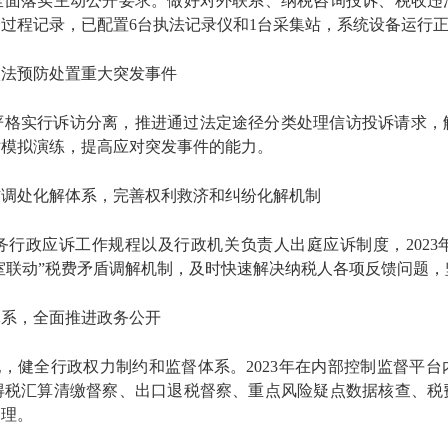
全面落实主动公开要求。做好对外联系、纳税咨询投诉、税收违
过程记录，已配置6台执法记录仪和1台采集站，系统设备运行
依法预防处置重大突发事件
严格实行诉访分离，推进通过法定途径分类处理信访投诉请求，
对模拟演练，提高应对突发事件的能力。
防调处化解体系，完善权利救济和纠纷化解机制
务行政应诉工作规程以及行政机关负责人出庭应诉制度，2023
三室联动”税费矛盾调解机制，及时快速解决纳税人各项反馈问题
体系，全面推进政务公开
纪，健全行政权力制约和监督体系。2023年在内部控制监督平
得税汇算清缴督察、出口退税督察、重点风险疑点数据核查、税
管理。