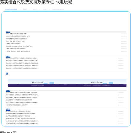
落实组合式税费支持政策专栏-pg电玩城
pg电玩城-pg游戏库最新版本
>
新闻动态
>
专题专栏
>
历史专题
>
落实组合式税费支持政策专栏
海南行动
海南：税费优惠“ 助燃”文旅经济“热度”
2023-08-21
海南上半年新增减税降费及退税缓费82.6亿元
2023-08-14
海南税务多维发力 助外贸企业稳健发展
2023-08-10
海南：税惠“春风”助力乡村产业振兴
2023-08-02
“税务蓝”护航青年创业就业
2023-07-28
海南税务：精准落实“加计扣除” 企业研发底气更足
2023-07-21
“春雨”护航创业路 “润苗”政策助就业
2023-07-19
“税力量”助推海南中部山区“避暑游”持续火热
2023-07-14
政策文件
财政部 税务总局关于减半征收证券交易印花税的公告(财政...
2023-08-27
财政部 税务总局 国家发展改革委 中国证监会关于延续实施...
2023-08-21
财政部 税务总局 中国证监会关于延续实施支持原油等货物期...
2023-08-21
财政部 税务总局 中国证监会关于延续实施沪港、深港股票市...
2023-08-21
财政部 税务总局 中国证监会关于继续实施创新企业境内发行...
2023-08-21
视频
税费优惠政策支持民营企业发展
个体工商户减半征收个人所得税优惠力度提升!2分钟带你读懂政策要点
政策解读
关于《国家税务总局 工业和信息化部关于发布〈免征车辆购...
2023-08-22
关于《国家税务总局关于进一步落实支持个体工商户发展个人...
2023-08-02
财政部税政司 税务总局货物和劳务税司有关负责人就延续和...
2023-06-28
优化预缴申报享受研发费用加计扣除政策即问即答
2023-06-25
关于《国家税务总局 财政部关于优化预缴申报享受研发费用...
2023-06-21
小规模纳税人增值税政策第二批即问即答
2023-05-31
媒体报道
[人民日报]第五批便民办税措施助民营经济发展
2023-08-07
[新华社]国家税务总局再推服务新举措助力民营经济发展
2023-08-07
[人民网]这些重点群体创业就业将享“税费红包”
2023-08-07
[经济日报]多部门印发通知，针对5个方面提出28条举措——...
2023-08-02
[人民日报]三部门解读《关于实施促进民营经济发展近期若干...
2023-08-02
[人民日报海外版]上半年全国新增减税降费及退税缓费9279亿...
2023-08-01