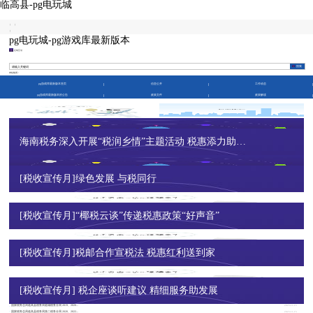
临高县-pg电玩城
|
|
|
pg电玩城-pg游戏库最新版本
征纳互动
本站热词：
pg游戏库最新版本首页
信息公开
工作动态
pg游戏库最新版本的公告
政策文件
政策解读
海南税务深入开展“税润乡情”主题活动 税惠添力助农增收
工作动态
[税收宣传月]绿色发展 与税同行
临高多形式开展税收宣传活动
2024-04-25
临高县税务局开展“缅怀革命先烈 赓续红色血脉 凝聚...
2024-04-15
临高启动第33个全国税收宣传月活动
2024-04-01
临高县税务局举办2023年度企业所得税汇算清缴培训会
2024-03-18
[税收宣传月]“椰税云谈”传递税惠政策“好声音”
国家税务总局临高县税务局举办“税企话改革 凝心谋...
2024-03-06
临高县税务局走访慰问退休老干部
2024-02-21
临高县税务局举行干部荣誉退休仪式
2024-02-07
临高县税务局帮助企业享受税收优惠政策 优化营商环境
2024-02-02
[税收宣传月]税邮合作宣税法 税惠红利送到家
12366热点咨询
政策法规库
12366知识库
税务干部违纪举报信箱
[税收宣传月] 税企座谈听建议 精细服务助发展
pg游戏库最新版本的公告
国家税务总局临高县税务局临城税务分局 《社会保险...
2023-12-28
国家税务总局临高县税务局临城税务分局 《催告书》...
2023-12-15
国家税务总局临高县税务局临城税务分局 2019、2020...
2023-11-15
国家税务总局临高县税务局第二税务分局 2020、2022...
2023-11-15