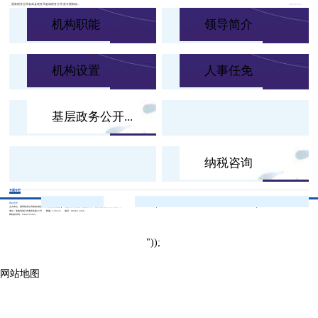
国家税务总局临高县税务局临城税务分局 责令限期改...
2023-10-23
机构职能
领导简介
机构设置
人事任免
基层政务公开...
纳税咨询
专题专栏
|
|
|
网站管理
访问统计
联系pg电玩城
站点地图
主办单位：国家税务总局海南省税务局网站管理办公室
pg游戏库最新版本的版权所有：国家税务总局海南省税务局
地址：海南省海口市龙昆北路10号
邮编：570125
电话：0898-12366
网站标识码：bm29210001
"));
网站地图