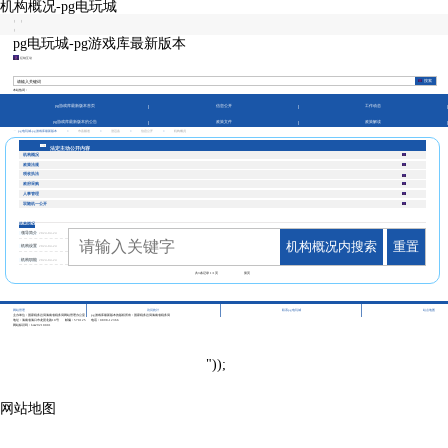
机构概况-pg电玩城
|
|
|
pg电玩城-pg游戏库最新版本
征纳互动
本站热词：
pg游戏库最新版本首页
信息公开
工作动态
pg游戏库最新版本的公告
政策文件
政策解读
pg电玩城-pg游戏库最新版本
>
市县频道
>
澄迈县
>
信息公开
>
机构概况
法定主动公开内容
机构概况
政策法规
税收执法
政府采购
人事管理
双随机一公开
机构概况
领导简介
2024-04-24
机构概况内搜索
重置
机构设置
2024-04-24
机构职能
2024-04-24
共
3
条记录
1/1
页
第页
|
|
|
网站管理
访问统计
联系pg电玩城
站点地图
主办单位：国家税务总局海南省税务局网站管理办公室
pg游戏库最新版本的版权所有：国家税务总局海南省税务局
地址：海南省海口市龙昆北路10号
邮编：570125
电话：0898-12366
网站标识码：bm29210001
"));
网站地图