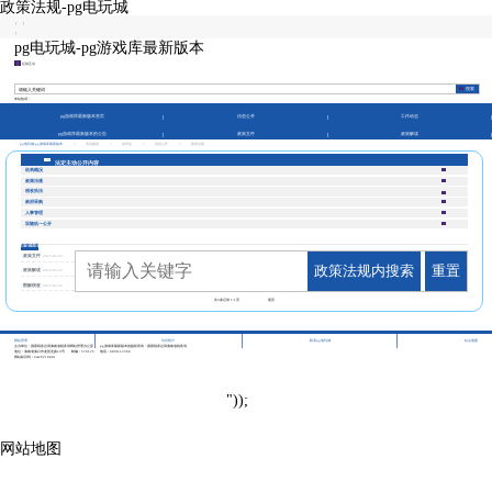
政策法规-pg电玩城
|
|
|
pg电玩城-pg游戏库最新版本
征纳互动
本站热词：
pg游戏库最新版本首页
信息公开
工作动态
pg游戏库最新版本的公告
政策文件
政策解读
pg电玩城-pg游戏库最新版本
>
市县频道
>
保亭县
>
信息公开
>
政策法规
法定主动公开内容
机构概况
政策法规
税收执法
政府采购
人事管理
双随机一公开
政策法规
政策文件
2023-02-22
政策法规内搜索
重置
政策解读
2023-02-22
图解税收
2023-02-22
共
3
条记录
1/1
页
第页
|
|
|
网站管理
访问统计
联系pg电玩城
站点地图
主办单位：国家税务总局海南省税务局网站管理办公室
pg游戏库最新版本的版权所有：国家税务总局海南省税务局
地址：海南省海口市龙昆北路10号
邮编：570125
电话：0898-12366
网站标识码：bm29210001
"));
网站地图