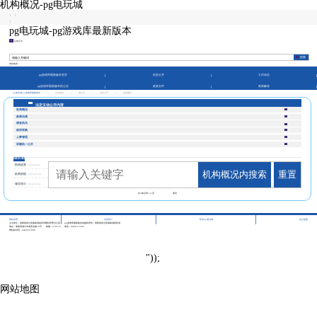
机构概况-pg电玩城
|
|
|
pg电玩城-pg游戏库最新版本
征纳互动
本站热词：
pg游戏库最新版本首页
信息公开
工作动态
pg游戏库最新版本的公告
政策文件
政策解读
pg电玩城-pg游戏库最新版本
>
市县频道
>
海口市
>
信息公开
>
机构概况
法定主动公开内容
机构概况
政策法规
税收执法
政府采购
人事管理
双随机一公开
机构概况
机构设置
2024-03-04
机构概况内搜索
重置
机构职能
2024-03-04
领导简介
2024-03-04
共
3
条记录
1/1
页
第页
|
|
|
网站管理
访问统计
联系pg电玩城
站点地图
主办单位：国家税务总局海南省税务局网站管理办公室
pg游戏库最新版本的版权所有：国家税务总局海南省税务局
地址：海南省海口市龙昆北路10号
邮编：570125
电话：0898-12366
网站标识码：bm29210001
"));
网站地图