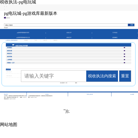
税收执法-pg电玩城
|
|
|
pg电玩城-pg游戏库最新版本
征纳互动
本站热词：
pg游戏库最新版本首页
信息公开
工作动态
pg游戏库最新版本的公告
政策文件
政策解读
pg电玩城-pg游戏库最新版本
>
市县频道
>
三沙市
>
信息公开
>
税收执法
法定主动公开内容
机构概况
政策法规
税收执法
政府采购
人事管理
双随机一公开
税收执法
2023-02-21
税收执法内搜索
重置
2023-02-21
共
2
条记录
1/1
页
第页
|
|
|
网站管理
访问统计
联系pg电玩城
站点地图
主办单位：国家税务总局海南省税务局网站管理办公室
pg游戏库最新版本的版权所有：国家税务总局海南省税务局
地址：海南省海口市龙昆北路10号
邮编：570125
电话：0898-12366
网站标识码：bm29210001
"));
网站地图