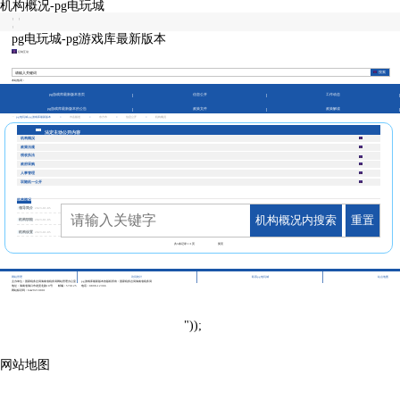
机构概况-pg电玩城
|
|
|
pg电玩城-pg游戏库最新版本
征纳互动
本站热词：
pg游戏库最新版本首页
信息公开
工作动态
pg游戏库最新版本的公告
政策文件
政策解读
pg电玩城-pg游戏库最新版本
>
市县频道
>
东方市
>
信息公开
>
机构概况
法定主动公开内容
机构概况
政策法规
税收执法
政府采购
人事管理
双随机一公开
机构概况
领导简介
2023-01-05
机构概况内搜索
重置
机构职能
2023-01-05
机构设置
2023-01-05
共
3
条记录
1/1
页
第页
|
|
|
网站管理
访问统计
联系pg电玩城
站点地图
主办单位：国家税务总局海南省税务局网站管理办公室
pg游戏库最新版本的版权所有：国家税务总局海南省税务局
地址：海南省海口市龙昆北路10号
邮编：570125
电话：0898-12366
网站标识码：bm29210001
"));
网站地图