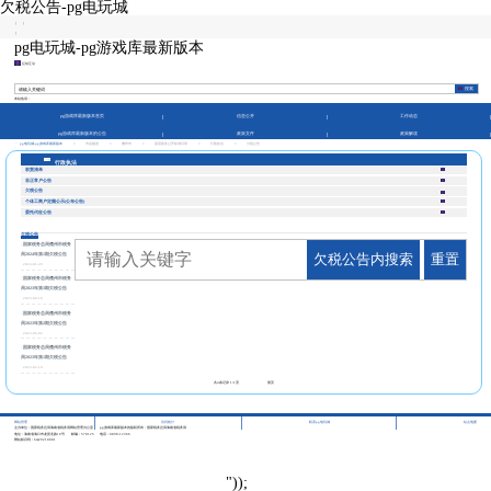
欠税公告-pg电玩城
|
|
|
pg电玩城-pg游戏库最新版本
征纳互动
本站热词：
pg游戏库最新版本首页
信息公开
工作动态
pg游戏库最新版本的公告
政策文件
政策解读
pg电玩城-pg游戏库最新版本
>
市县频道
>
儋州市
>
基层政务公开标准目录
>
行政执法
>
欠税公告
行政执法
权责清单
非正常户公告
欠税公告
个体工商户定额公示(公布公告)
委托代征公告
欠税公告
国家税务总局儋州市税务
欠税公告内搜索
重置
局2024年第1期欠税公告
2024-01-29
国家税务总局儋州市税务
局2023年第3期欠税公告
2023-09-18
国家税务总局儋州市税务
局2023年第2期欠税公告
2023-06-02
国家税务总局儋州市税务
局2023年第1期欠税公告
2023-02-10
共
4
条记录
1/1
页
第页
|
|
|
网站管理
访问统计
联系pg电玩城
站点地图
主办单位：国家税务总局海南省税务局网站管理办公室
pg游戏库最新版本的版权所有：国家税务总局海南省税务局
地址：海南省海口市龙昆北路10号
邮编：570125
电话：0898-12366
网站标识码：bm29210001
"));