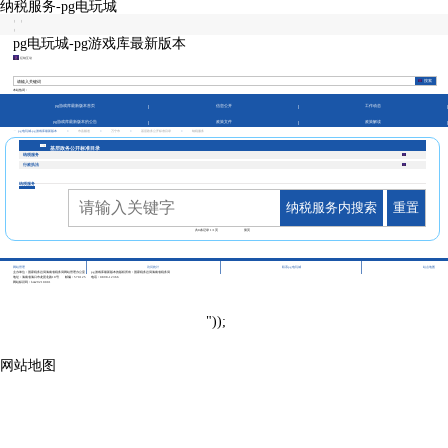
纳税服务-pg电玩城
|
|
|
pg电玩城-pg游戏库最新版本
征纳互动
本站热词：
pg游戏库最新版本首页
信息公开
工作动态
pg游戏库最新版本的公告
政策文件
政策解读
pg电玩城-pg游戏库最新版本
>
市县频道
>
万宁市
>
基层政务公开标准目录
>
纳税服务
基层政务公开标准目录
纳税服务
行政执法
纳税服务
纳税服务内搜索
重置
共
0
条记录
1/1
页
第页
|
|
|
网站管理
访问统计
联系pg电玩城
站点地图
主办单位：国家税务总局海南省税务局网站管理办公室
pg游戏库最新版本的版权所有：国家税务总局海南省税务局
地址：海南省海口市龙昆北路10号
邮编：570125
电话：0898-12366
网站标识码：bm29210001
"));
网站地图