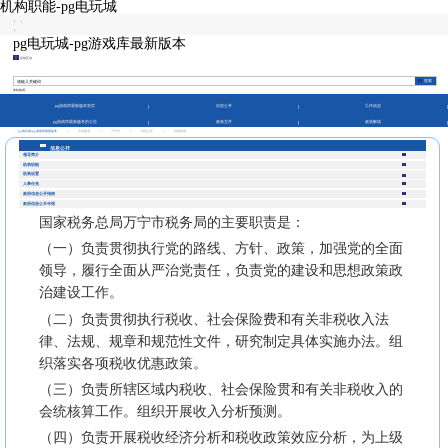
机构职能-pg电玩城
|
|
|
pg电玩城-pg游戏库最新版本
征纳互动
本站热词：
pg游戏库最新版本首页
信息公开
工作动态
pg游戏库最新版本的公告
政策文件
政策解读
pg电玩城-pg游戏库最新版本
>
市县频道
>
万宁市
>
信息公开
>
机构职能
信息公开
领导简介
机构职能
机构设置
人事任免
政府信息公开指南
政府信息公开年报
国家税务总局万宁市税务局的主要职责是：
（一）负责贯彻执行党的路线、方针、政策，加强党的全面
领导，履行全面从严治党责任，负责党的建设和思想政策政
治建设工作。
（二）负责贯彻执行税收、社会保险费和有关非税收入法
律、法规、规章和规范性文件，研究制定具体实施办法。组
织落实各项税收优惠政策。
（三）负责所辖区域内税收、社会保险贯和有关非税收入的
会统核算工作。组织开展收入分析预测。
（四）负责开展税收经济分析和税收政策效应分析，为上级