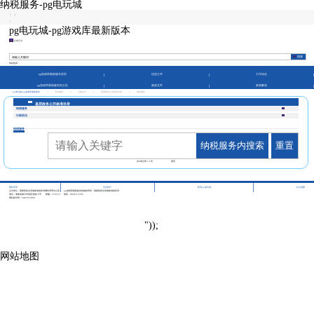
纳税服务-pg电玩城
|
|
|
pg电玩城-pg游戏库最新版本
征纳互动
本站热词：
pg游戏库最新版本首页
信息公开
工作动态
pg游戏库最新版本的公告
政策文件
政策解读
pg电玩城-pg游戏库最新版本
>
市县频道
>
五指山市
>
基层政务公开标准目录
>
纳税服务
基层政务公开标准目录
纳税服务
行政执法
纳税服务
纳税服务内搜索
重置
共
0
条记录
1/1
页
第页
|
|
|
网站管理
访问统计
联系pg电玩城
站点地图
主办单位：国家税务总局海南省税务局网站管理办公室
pg游戏库最新版本的版权所有：国家税务总局海南省税务局
地址：海南省海口市龙昆北路10号
邮编：570125
电话：0898-12366
网站标识码：bm29210001
"));
网站地图