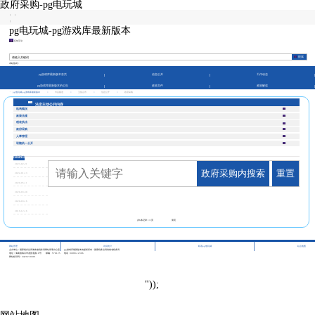
政府采购-pg电玩城
|
|
|
pg电玩城-pg游戏库最新版本
征纳互动
本站热词：
pg游戏库最新版本首页
信息公开
工作动态
pg游戏库最新版本的公告
政策文件
政策解读
pg电玩城-pg游戏库最新版本
>
市县频道
>
五指山市
>
信息公开
>
政府采购
法定主动公开内容
机构概况
政策法规
税收执法
政府采购
人事管理
双随机一公开
政府采购
2023-02-21
政府采购内搜索
重置
2022-01-13
2020-05-11
2020-03-30
2020-03-16
2019-12-16
共
6
条记录
1/1
页
第页
|
|
|
网站管理
访问统计
联系pg电玩城
站点地图
主办单位：国家税务总局海南省税务局网站管理办公室
pg游戏库最新版本的版权所有：国家税务总局海南省税务局
地址：海南省海口市龙昆北路10号
邮编：570125
电话：0898-12366
网站标识码：bm29210001
"));