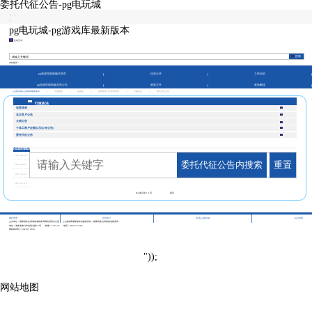
委托代征公告-pg电玩城
|
|
|
pg电玩城-pg游戏库最新版本
征纳互动
本站热词：
pg游戏库最新版本首页
信息公开
工作动态
pg游戏库最新版本的公告
政策文件
政策解读
pg电玩城-pg游戏库最新版本
>
市县频道
>
临高县
>
基层政务公开标准目录
>
行政执法
>
委托代征公告
行政执法
权责清单
非正常户公告
欠税公告
个体工商户定额公示(公布公告)
委托代征公告
委托代征公告
2023-02-22
委托代征公告内搜索
重置
2022-09-27
2021-12-10
2019-12-25
共
4
条记录
1/1
页
第页
|
|
|
网站管理
访问统计
联系pg电玩城
站点地图
主办单位：国家税务总局海南省税务局网站管理办公室
pg游戏库最新版本的版权所有：国家税务总局海南省税务局
地址：海南省海口市龙昆北路10号
邮编：570125
电话：0898-12366
网站标识码：bm29210001
"));
网站地图