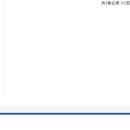
共
1
条记录
1/1
页